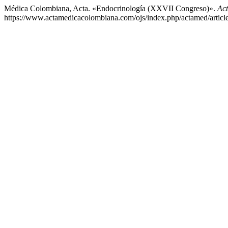
Médica Colombiana, Acta. «Endocrinología (XXVII Congreso)».
Ac
https://www.actamedicacolombiana.com/ojs/index.php/actamed/articl